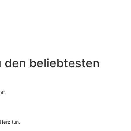
u den beliebtesten
lt.
Herz tun.