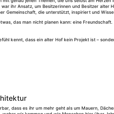
n mit genau jenen Themen, die uns selbst am Herzen lie
war ihr Ansatz, um Besitzerinnen und Besitzer alter 
er Gemeinschaft, die unterstützt, inspiriert und Wissen
twas, das man nicht planen kann: eine Freundschaft.
hl kennt, dass ein alter Hof kein Projekt ist – sonde
hitektur
bar, dass es ihr um mehr geht als um Mauern, Dächer 
nd, woher wir kommen und wie Menschen hier über Jahr