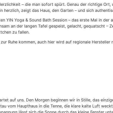
lichkeit – die man sofort spürt. Genau der richtige Ort, um
n herzlich, zeigt das Haus, den Garten – und sich authentisc
 YIN Yoga & Sound Bath Session – das erste Mal in der alt
nsam an der langen Tafel gespeist, gelacht, gequatscht – Z
tchen zu fallen.
h zur Ruhe kommen, auch hier wird auf regionale Hersteller 
et auf uns. Den Morgen beginnen wir in Stille, das einzig
au vom Haupthaus in die Tenne, die klare kalte Luft weckt 
annung lässt sich die Sonne durch das kleine Fenster unter