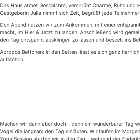
Das Haus atmet Geschichte, versprüht Charme, Ruhe und Herz
Gastgeberin Julia nimmt sich Zeit, begrüßt jede Teilnehmeri
Den Abend nutzen wir zum Ankommen, mit einer entspannten
macht, im Hier & Jetzt zu landen. Anschließend wird gemei
den Tag entspannt ausklingen zu lassen und beseelt ins Bet
Apropos Bettchen: In den Betten lässt es sich ganz herrlic
aufstehen.
Machen wir dann aber doch – denn ein wunderbarer Tag wart
Vögel die langsam den Tag einläuten. Wir laufen im Morgent
Yoga Session starten wir in den Tag – während der Endentsp